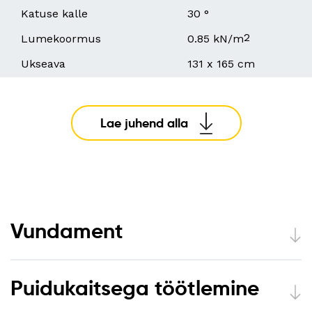
Katuse kalle
30 °
2
Lumekoormus
0.85 kN/m
Ukseava
131 x 165 cm
Lae juhend alla
Vundament
Puidukaitsega töötlemine