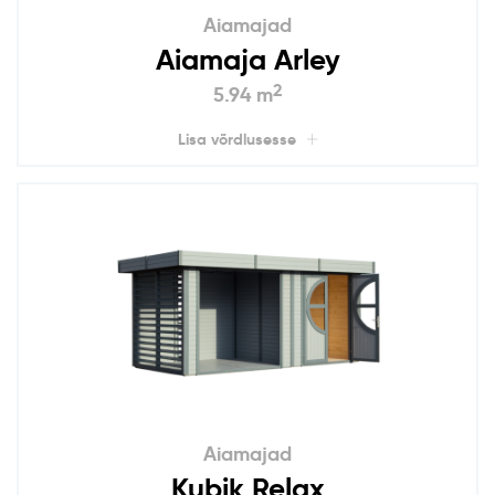
Aiamajad
Aiamaja Arley
2
5.94 m
Lisa võrdlusesse
Aiamajad
Kubik Relax