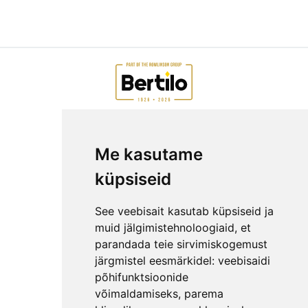
AIAMAJAD E-POEST
Me kasutame
ETTEVÕTTEST
KKK
küpsiseid
KONTAKT
MEESKOND
See veebisait kasutab küpsiseid ja
GARANTIITINGIMUSED
muid jälgimistehnoloogiaid, et
parandada teie sirvimiskogemust
PRIVAATSUSPOLIITIKA
järgmistel eesmärkidel:
veebisaidi
NÕUANDED
põhifunktsioonide
LEPINGUST TAGANEMISE AVALDUS
võimaldamiseks
,
parema