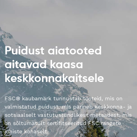
Puidust aiatooted
aitavad kaasa
keskkonnakaitsele
FSC® kaubamärk tunnustab tooteid, mis on
valmistatud puidust, mis pärineb keskkonna- ja
sotsiaalselt vastutustundlikest metsadest, mis
on sõltumatult sertifitseeritud FSC rangete
juhiste kohaselt.