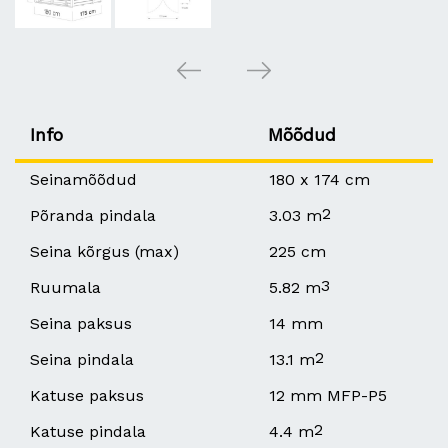
Info
Mõõdud
Seinamõõdud
180 x 174 cm
2
Põranda pindala
3.03 m
Seina kõrgus (max)
225 cm
3
Ruumala
5.82 m
Seina paksus
14 mm
2
Seina pindala
13.1 m
Katuse paksus
12 mm MFP-P5
2
Katuse pindala
4.4 m