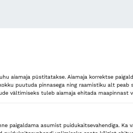
uhu aiamaja püstitatakse. Aiamaja korrektse paigald
 kokku puutuda pinnasega ning raamistiku alt peab s
hjude vältimiseks tuleb aiamaja ehitada maapinnast
nne paigaldama asumist puidukaitsevahendiga. Ka vä