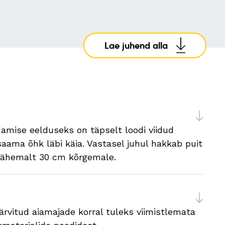
Lae juhend alla
amise eelduseks on täpselt loodi viidud
aama õhk läbi käia. Vastasel juhul hakkab puit
 vähemalt 30 cm kõrgemale.
rvitud aiamajade korral tuleks viimistlemata