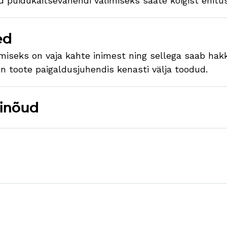
 puidukaitsevahendi valimiseks saate kõigist ehitu
ed
miseks on vaja kahte inimest ning sellega saab hakk
on toote paigaldusjuhendis kenasti välja toodud.
binõud