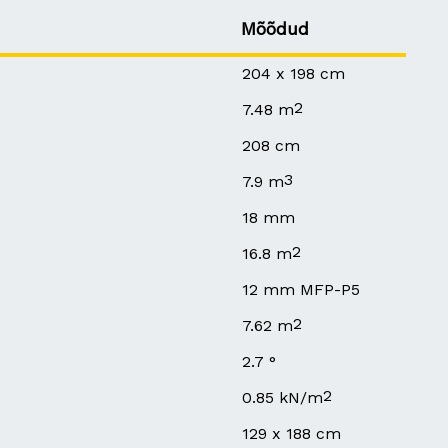
Mõõdud
204 x 198 cm
2
7.48 m
208 cm
3
7.9 m
18 mm
2
16.8 m
12 mm MFP-P5
2
7.62 m
2.7 °
2
0.85 kN/m
129 x 188 cm