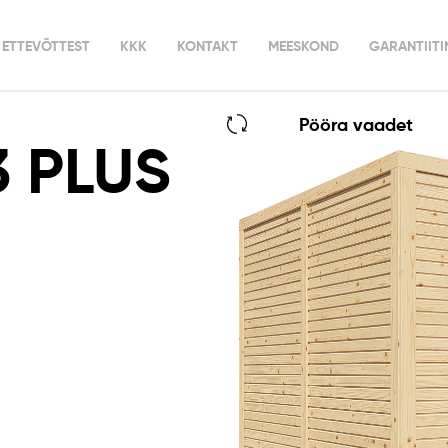
ETTEVÕTTEST
KKK
KONTAKT
MEESKOND
GARANTIIT
Pööra vaadet
3 PLUS