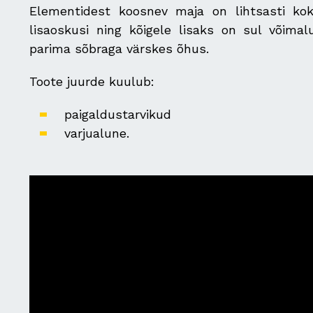
Elementidest koosnev maja on lihtsasti ko
lisaoskusi ning kõigele lisaks on sul võim
parima sõbraga värskes õhus.
Toote juurde kuulub:
paigaldustarvikud
varjualune.