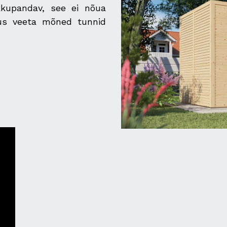
kkupandav, see ei nõua
alus veeta mõned tunnid