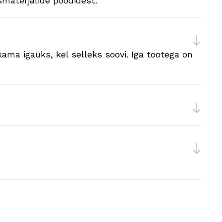
smaterjalide poodidest.
ama igaüks, kel selleks soovi. Iga tootega on