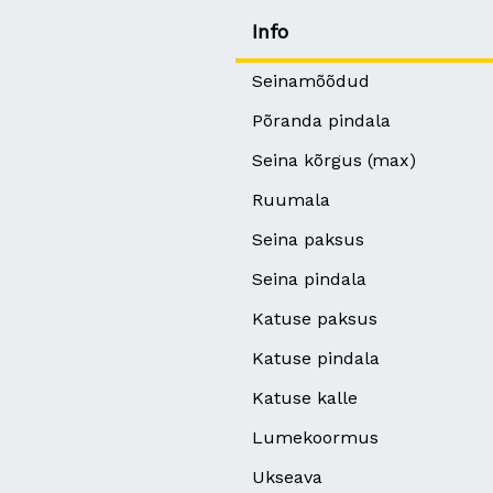
Info
Seinamõõdud
Põranda pindala
Seina kõrgus (max)
Ruumala
Seina paksus
Seina pindala
Katuse paksus
Katuse pindala
Katuse kalle
Lumekoormus
Ukseava