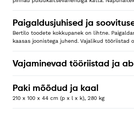
pinnad puidukaitsevahendiga katta. Näpunäiteid
Paigaldusjuhised ja soovitus
Bertilo toodete kokkupanek on lihtne. Paigalda
kaasas joonistega juhend. Vajalikud tööriistad 
Vajaminevad tööriistad ja a
Paki mõõdud ja kaal
210 x 100 x 44 cm (p x l x k), 280 kg