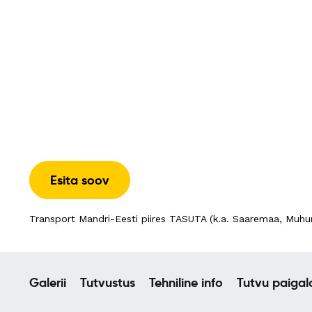
Esita soov
Transport Mandri-Eesti piires TASUTA (k.a. Saaremaa, Muhu
Galerii
Tutvustus
Tehniline info
Tutvu paiga