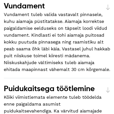
Vundament
Vundament tuleb valida vastavalt pinnasele,
kuhu aiamaja püstitatakse. Aiamaja korrektse
paigaldamise eelduseks on täpselt loodi viidud
vundament. Kindlasti ei tohi aiamaja puitosad
kokku puutuda pinnasega ning raamistiku alt
peab saama õhk läbi käia. Vastasel juhul hakkab
puit niiskuse toimel kiiresti mädanema.
Niiskuskahjude vältimiseks tuleb aiamaja
ehitada maapinnast vähemalt 30 cm kõrgemale.
Puidukaitsega töötlemine
Kõiki viimistlemata elemente tuleb töödelda
enne paigaldama asumist
puidukaitsevahendiga. Ka värvitud aiamajade