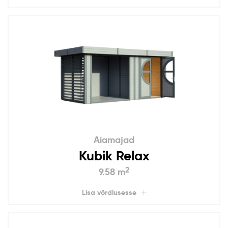
Aiamajad
Kubik Relax
2
9.58 m
Lisa võrdlusesse