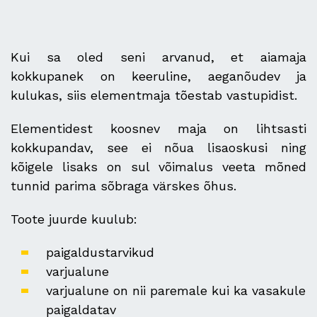
Kui sa oled seni arvanud, et aiamaja
kokkupanek on keeruline, aeganõudev ja
kulukas, siis elementmaja tõestab vastupidist.
Elementidest koosnev maja on lihtsasti
kokkupandav, see ei nõua lisaoskusi ning
kõigele lisaks on sul võimalus veeta mõned
tunnid parima sõbraga värskes õhus.
Toote juurde kuulub:
paigaldustarvikud
varjualune
varjualune on nii paremale kui ka vasakule
paigaldatav