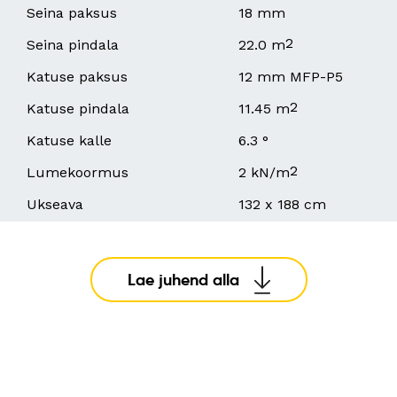
Seina paksus
18 mm
2
Seina pindala
22.0 m
Katuse paksus
12 mm MFP-P5
2
Katuse pindala
11.45 m
Katuse kalle
6.3 °
2
Lumekoormus
2 kN/m
Ukseava
132 x 188 cm
Lae juhend alla