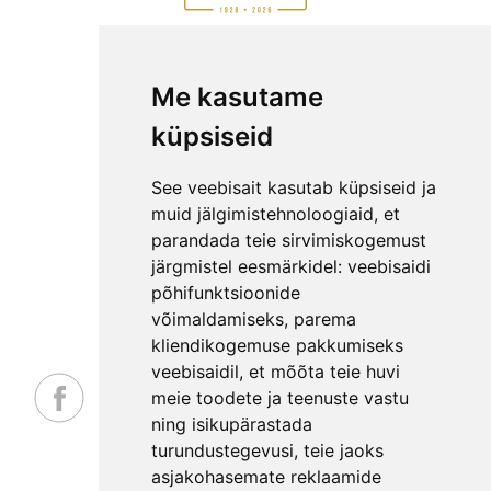
AIAMAJAD E-POEST
Me kasutame
ETTEVÕTTEST
KKK
küpsiseid
KONTAKT
MEESKOND
See veebisait kasutab küpsiseid ja
GARANTIITINGIMUSED
muid jälgimistehnoloogiaid, et
parandada teie sirvimiskogemust
PRIVAATSUSPOLIITIKA
järgmistel eesmärkidel:
veebisaidi
NÕUANDED
põhifunktsioonide
LEPINGUST TAGANEMISE AVALDUS
võimaldamiseks
,
parema
kliendikogemuse pakkumiseks
veebisaidil
,
et mõõta teie huvi
meie toodete ja teenuste vastu
ning isikupärastada
_
turundustegevusi
,
teie jaoks
asjakohasemate reklaamide