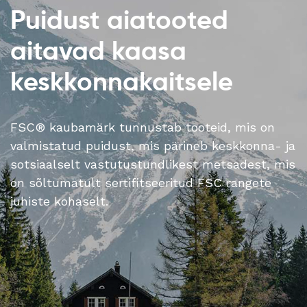
Puidust aiatooted
aitavad kaasa
keskkonnakaitsele
FSC® kaubamärk tunnustab tooteid, mis on
valmistatud puidust, mis pärineb keskkonna- ja
sotsiaalselt vastutustundlikest metsadest, mis
on sõltumatult sertifitseeritud FSC rangete
juhiste kohaselt.