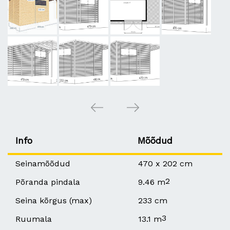
Info
Mõõdud
Seinamõõdud
470 x 202 cm
2
Põranda pindala
9.46 m
Seina kõrgus (max)
233 cm
3
Ruumala
13.1 m