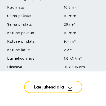
3
Ruumala
16.8 m
Seina paksus
19 mm
2
Seina pindala
26 m
Katuse paksus
19 mm
2
Katuse pindala
9.4 m
Katuse kalle
2.2 °
2
Lumekoormus
1.6 kN/m
Ukseava
91 x 186 cm
Lae juhend alla