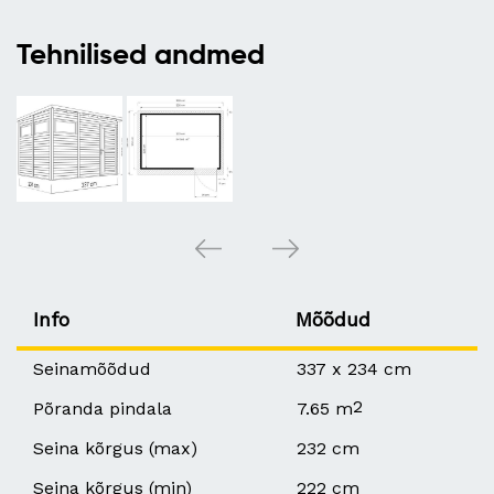
Tehnilised andmed
Info
Mõõdud
Seinamõõdud
337 x 234 cm
2
Põranda pindala
7.65 m
Seina kõrgus (max)
232 cm
Seina kõrgus (min)
222 cm