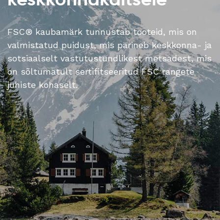
FSC® kaubamärk tunnustab tooteid, mis on
valmistatud puidust, mis pärineb keskkonna- ja
sotsiaalselt vastutustundlikest metsadest, mis
on sõltumatult sertifitseeritud FSC rangete
juhiste kohaselt.