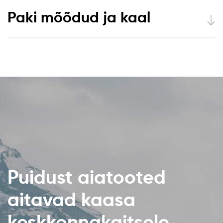
Paki mõõdud ja kaal
Puidust aiatooted
aitavad kaasa
keskkonnakaitsele