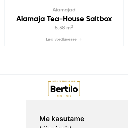
Aiamajad
Aiamaja Tea-House Saltbox
2
5.38 m
Lisa võrdlusesse
AIAMAJAD E-POEST
Me kasutame
ETTEVÕTTEST
KKK