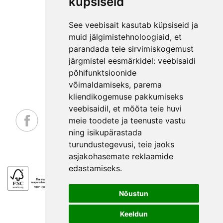
küpsiseid
KONTAKT
MEESKOND
See veebisait kasutab küpsiseid ja
GARANTIITINGIMUSED
muid jälgimistehnoloogiaid, et
parandada teie sirvimiskogemust
PRIVAATSUSPOLIITIKA
järgmistel eesmärkidel:
veebisaidi
NÕUANDED
põhifunktsioonide
LEPINGUST TAGANEMISE AVALDUS
võimaldamiseks
,
parema
kliendikogemuse pakkumiseks
veebisaidil
,
et mõõta teie huvi
meie toodete ja teenuste vastu
ning isikupärastada
_
turundustegevusi
,
teie jaoks
asjakohasemate reklaamide
edastamiseks
.
Nõustun
Keeldun
EE