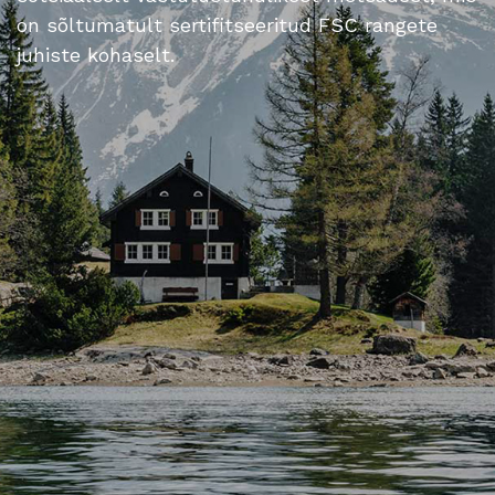
on sõltumatult sertifitseeritud FSC rangete
juhiste kohaselt.