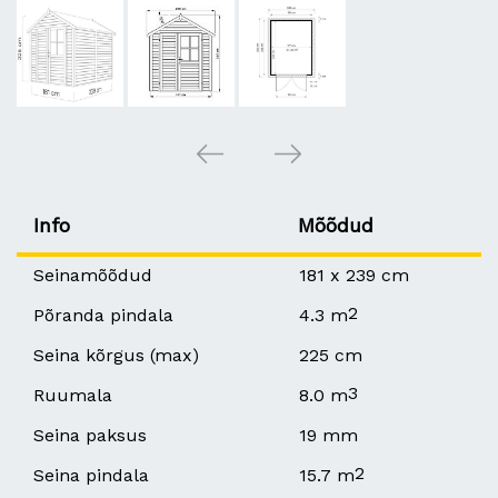
Info
Mõõdud
Seinamõõdud
181 x 239 cm
2
Põranda pindala
4.3 m
Seina kõrgus (max)
225 cm
3
Ruumala
8.0 m
Seina paksus
19 mm
2
Seina pindala
15.7 m