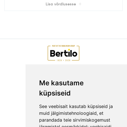
Lisa võrdlusesse
AIAMAJAD E-POEST
Me kasutame
ETTEVÕTTEST
KKK
küpsiseid
KONTAKT
MEESKOND
See veebisait kasutab küpsiseid ja
GARANTIITINGIMUSED
muid jälgimistehnoloogiaid, et
parandada teie sirvimiskogemust
PRIVAATSUSPOLIITIKA
järgmistel eesmärkidel:
veebisaidi