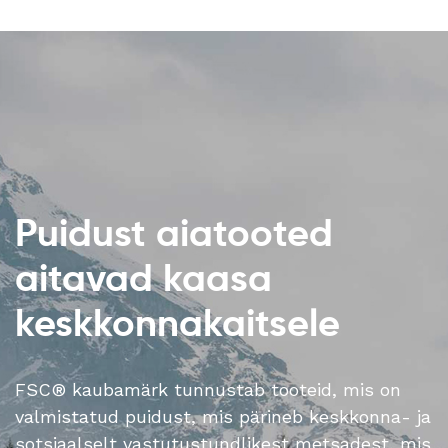
Puidust aiatooted
aitavad kaasa
keskkonnakaitsele
FSC® kaubamärk tunnustab tooteid, mis on
valmistatud puidust, mis pärineb keskkonna- ja
sotsiaalselt vastutustundlikest metsadest, mis