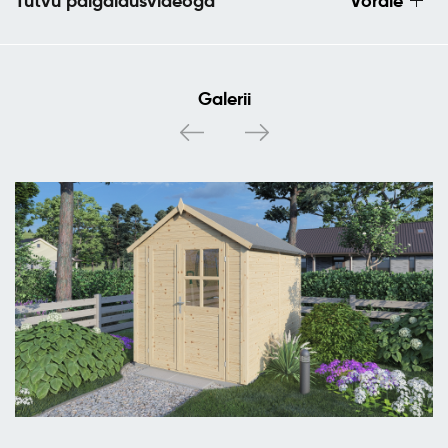
Tutvu paigaldusvideoga
Võrdle
Galerii