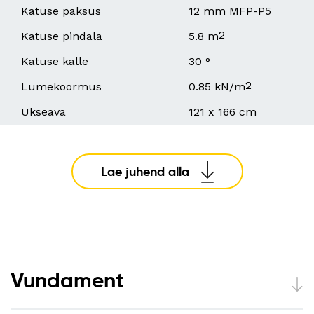
Katuse paksus
12 mm MFP-P5
2
Katuse pindala
5.8 m
Katuse kalle
30 °
2
Lumekoormus
0.85 kN/m
Ukseava
121 x 166 cm
Lae juhend alla
Vundament