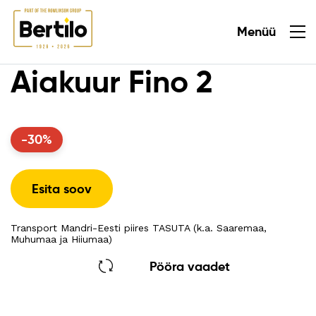
Menüü
Sulge
Aiakuur Fino 2
-30%
Esita soov
Transport Mandri-Eesti piires TASUTA (k.a. Saaremaa,
Muhumaa ja Hiiumaa)
Pööra vaadet