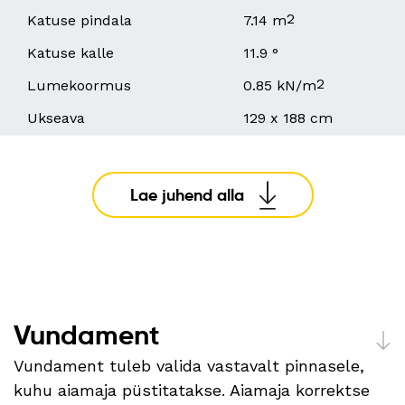
2
Katuse pindala
7.14 m
Katuse kalle
11.9 °
2
Lumekoormus
0.85 kN/m
Ukseava
129 x 188 cm
Lae juhend alla
Vundament
Vundament tuleb valida vastavalt pinnasele,
kuhu aiamaja püstitatakse. Aiamaja korrektse