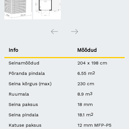
Info
Mõõdud
Seinamõõdud
204 x 198 cm
2
Põranda pindala
6.55 m
Seina kõrgus (max)
230 cm
3
Ruumala
8.9 m
Seina paksus
18 mm
2
Seina pindala
18.1 m
Katuse paksus
12 mm MFP-P5