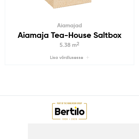
Aiamajad
Aiamaja Tea-House Saltbox
2
5.38 m
Lisa võrdlusesse
AIAMAJAD E-POEST