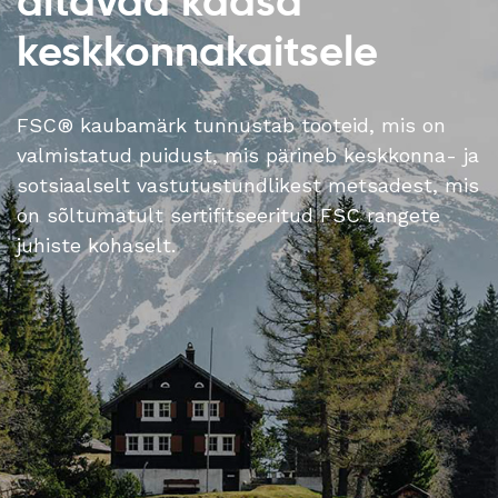
aitavad kaasa
keskkonnakaitsele
FSC® kaubamärk tunnustab tooteid, mis on
valmistatud puidust, mis pärineb keskkonna- ja
sotsiaalselt vastutustundlikest metsadest, mis
on sõltumatult sertifitseeritud FSC rangete
juhiste kohaselt.