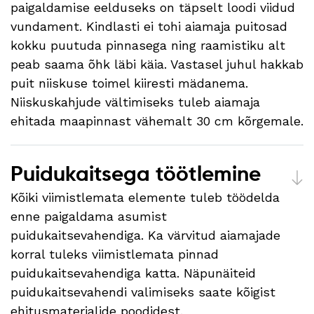
paigaldamise eelduseks on täpselt loodi viidud
vundament. Kindlasti ei tohi aiamaja puitosad
kokku puutuda pinnasega ning raamistiku alt
peab saama õhk läbi käia. Vastasel juhul hakkab
puit niiskuse toimel kiiresti mädanema.
Niiskuskahjude vältimiseks tuleb aiamaja
ehitada maapinnast vähemalt 30 cm kõrgemale.
Puidukaitsega töötlemine
Kõiki viimistlemata elemente tuleb töödelda
enne paigaldama asumist
puidukaitsevahendiga. Ka värvitud aiamajade
korral tuleks viimistlemata pinnad
puidukaitsevahendiga katta. Näpunäiteid
puidukaitsevahendi valimiseks saate kõigist
ehitusmaterjalide poodidest.