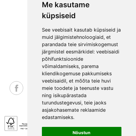
Me kasutame
ETTEVÕTTEST
KKK
küpsiseid
KONTAKT
MEESKOND
See veebisait kasutab küpsiseid ja
GARANTIITINGIMUSED
muid jälgimistehnoloogiaid, et
parandada teie sirvimiskogemust
PRIVAATSUSPOLIITIKA
järgmistel eesmärkidel:
veebisaidi
NÕUANDED
põhifunktsioonide
LEPINGUST TAGANEMISE AVALDUS
võimaldamiseks
,
parema
kliendikogemuse pakkumiseks
veebisaidil
,
et mõõta teie huvi
meie toodete ja teenuste vastu
ning isikupärastada
_
turundustegevusi
,
teie jaoks
asjakohasemate reklaamide
edastamiseks
.
Nõustun