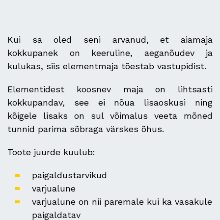
Kui sa oled seni arvanud, et aiamaja
kokkupanek on keeruline, aeganõudev ja
kulukas, siis elementmaja tõestab vastupidist.
Elementidest koosnev maja on lihtsasti
kokkupandav, see ei nõua lisaoskusi ning
kõigele lisaks on sul võimalus veeta mõned
tunnid parima sõbraga värskes õhus.
Toote juurde kuulub:
paigaldustarvikud
varjualune
varjualune on nii paremale kui ka vasakule
paigaldatav